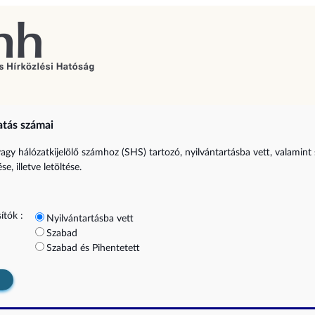
atás számai
vagy hálózatkijelölő számhoz (SHS) tartozó, nyilvántartásba vett, valamint
e, illetve letöltése.
ítók :
Nyilvántartásba vett
Szabad
Szabad és Pihentetett