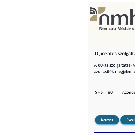
Díjmentes szolgált
A 80-as szolgáltatás- 
azonosítók megjelenítés
SHS = 80
Azonos
Keresés
Excel