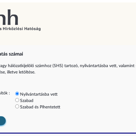
atás számai
vagy hálózatkijelölő számhoz (SHS) tartozó, nyilvántartásba vett, valamint
e, illetve letöltése.
ítók :
Nyilvántartásba vett
Szabad
Szabad és Pihentetett