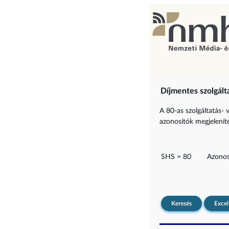
Díjmentes szolgált
A 80-as szolgáltatás- 
azonosítók megjelenítés
SHS = 80
Azonos
Keresés
Excel