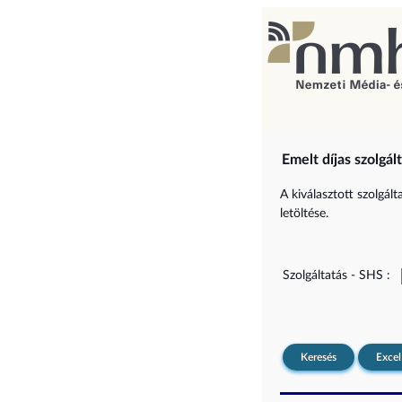
Emelt díjas szolgál
A kiválasztott szolgál
letöltése.
Szolgáltatás - SHS :
Keresés
Excel