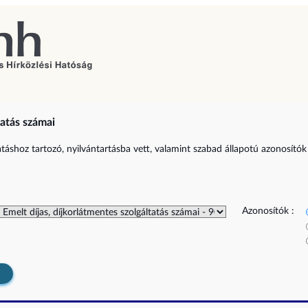
tatás számai
tatáshoz tartozó, nyilvántartásba vett, valamint szabad állapotú azonosítók 
Azonosítók :