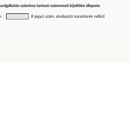
szolgáltatás számhoz tartozó számmező kijelölési állapota
ám :
8 jegyű szám, elválasztó karakterek nélkül