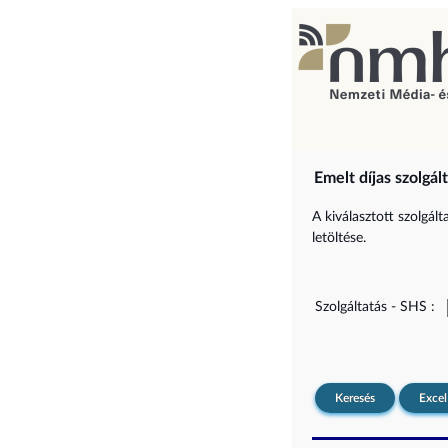
Emelt díjas szolgál
A kiválasztott szolgál
letöltése.
Szolgáltatás - SHS :
Keresés
Excel