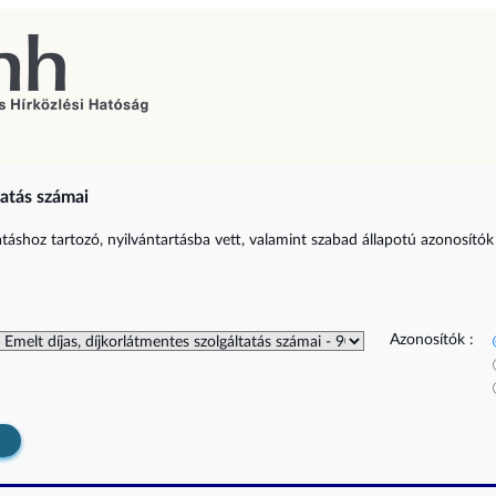
tatás számai
tatáshoz tartozó, nyilvántartásba vett, valamint szabad állapotú azonosítók 
Azonosítók :