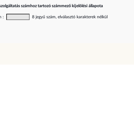
szolgáltatás számhoz tartozó számmező kijelölési állapota
ám :
8 jegyű szám, elválasztó karakterek nélkül