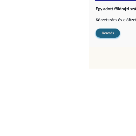
Egy adott földrajzi sz
Körzetszám és előfiz
Keresés