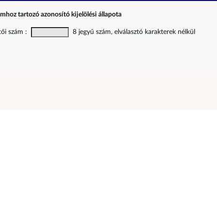
ámhoz tartozó azonosító kijelölési állapota
etői szám :
8 jegyű szám, elválasztó karakterek nélkül