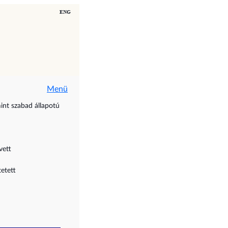
Menü
mint szabad állapotú
vett
etett