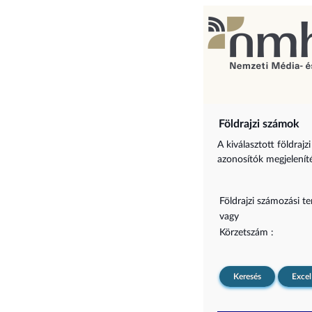
Földrajzi számok
A kiválasztott földraj
azonosítók megjelenítés
Földrajzi számozási te
vagy
Körzetszám :
Keresés
Excel