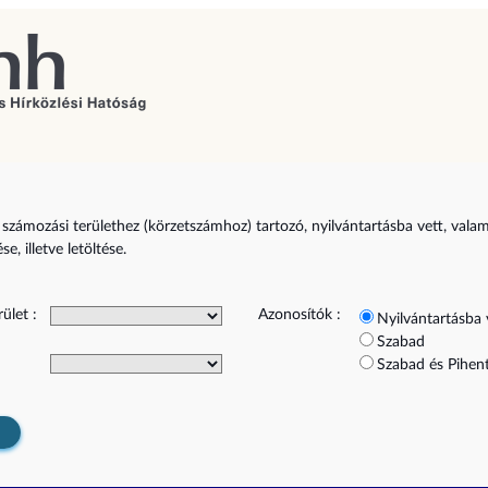
zi számozási területhez (körzetszámhoz) tartozó, nyilvántartásba vett, vala
e, illetve letöltése.
rület :
Azonosítók :
Nyilvántartásba 
Szabad
Szabad és Pihent