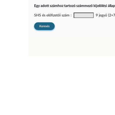
Egy adott számhoz tartozó számmező kijelölési álla
SHS és előfizetői szám :
9 jegyű (2+7)
Keresés