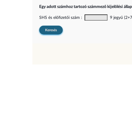
Egy adott számhoz tartozó számmező kijelölési álla
SHS és előfizetői szám :
9 jegyű (2+7)
Keresés