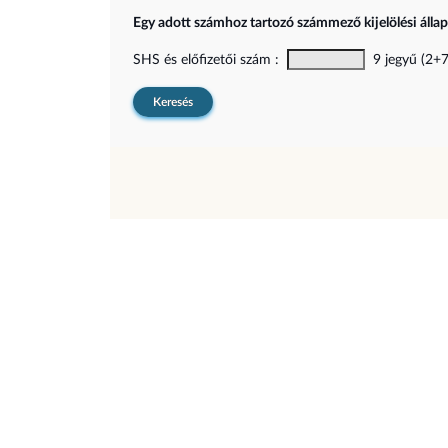
Egy adott számhoz tartozó számmező kijelölési álla
SHS és előfizetői szám :
9 jegyű (2+7)
Keresés