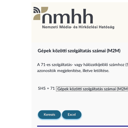
Gépek közötti szolgáltatás számai (M2M)
A 71-es szolgáltatás- vagy hálózatkijelölő számhoz (
azonosítók megjelenítése, illetve letöltése.
SHS = 71
Keresés
Excel