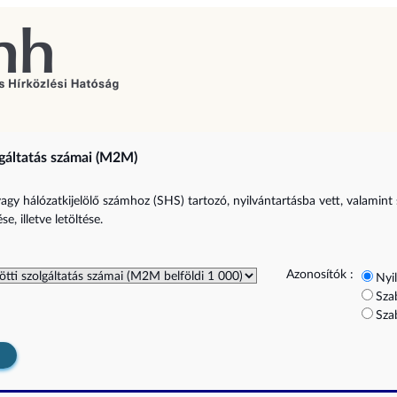
gáltatás számai (M2M)
vagy hálózatkijelölő számhoz (SHS) tartozó, nyilvántartásba vett, valamint
e, illetve letöltése.
Azonosítók :
Nyi
Sza
Sza