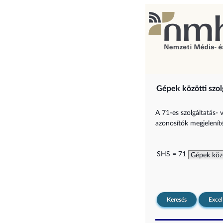
Gépek közötti szol
A 71-es szolgáltatás- 
azonosítók megjelenítés
SHS = 71
Keresés
Excel