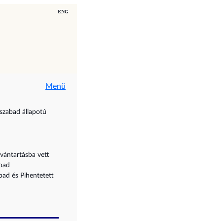
Menü
 szabad állapotú
lvántartásba vett
bad
bad és Pihentetett