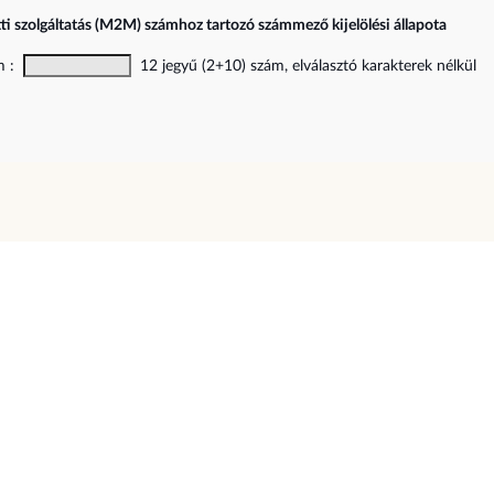
ti szolgáltatás (M2M) számhoz tartozó számmező kijelölési állapota
ám :
12 jegyű (2+10) szám, elválasztó karakterek nélkül