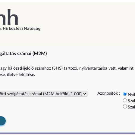
gáltatás számai (M2M)
vagy hálózatkijelölő számhoz (SHS) tartozó, nyilvántartásba vett, valamint
e, illetve letöltése.
Azonosítók :
Nyi
Sza
Sza