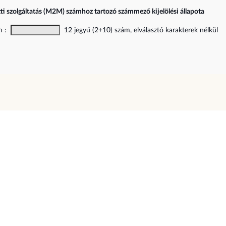
ti szolgáltatás (M2M) számhoz tartozó számmező kijelölési állapota
ám :
12 jegyű (2+10) szám, elválasztó karakterek nélkül