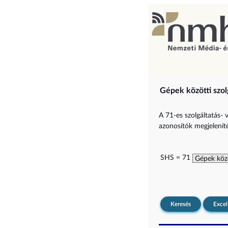
Gépek közötti szol
A 71-es szolgáltatás- 
azonosítók megjelenítés
SHS = 71
Keresés
Excel