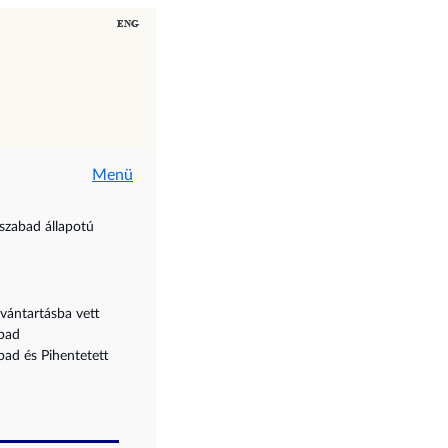
Menü
 szabad állapotú
lvántartásba vett
bad
bad és Pihentetett