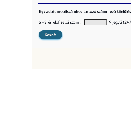
Egy adott mobilszámhoz tartozó számmező kijelölési
SHS és előfizetői szám :
9 jegyű (2+7)
Keresés