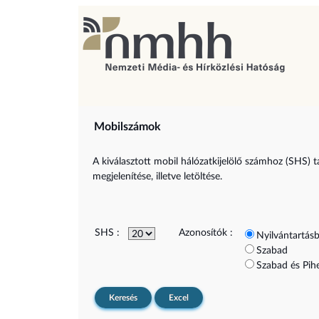
Mobilszámok
A kiválasztott mobil hálózatkijelölő számhoz (SHS) t
megjelenítése, illetve letöltése.
SHS :
Azonosítók :
Nyilvántartásb
Szabad
Szabad és Pih
Keresés
Excel