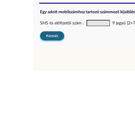
Egy adott mobilszámhoz tartozó számmező kijelölési
SHS és előfizetői szám :
9 jegyű (2+7)
Keresés