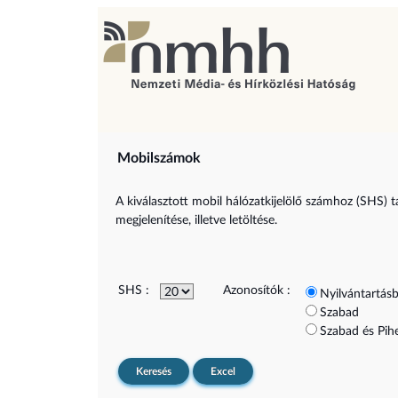
Mobilszámok
A kiválasztott mobil hálózatkijelölő számhoz (SHS) t
megjelenítése, illetve letöltése.
SHS :
Azonosítók :
Nyilvántartásb
Szabad
Szabad és Pih
Keresés
Excel