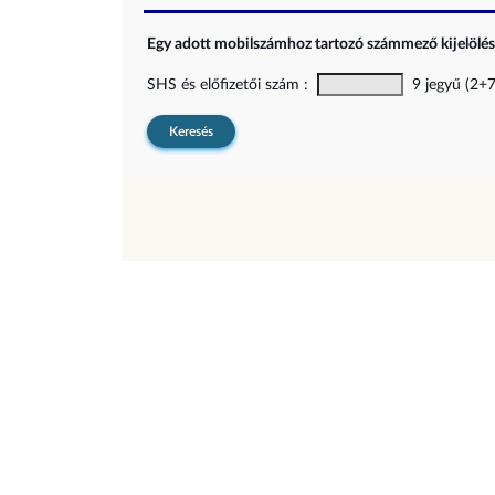
Egy adott mobilszámhoz tartozó számmező kijelölési
SHS és előfizetői szám :
9 jegyű (2+7)
Keresés