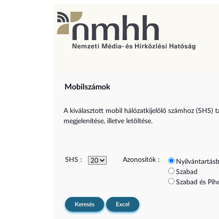
Mobilszámok
A kiválasztott mobil hálózatkijelölő számhoz (SHS) t
megjelenítése, illetve letöltése.
SHS :
Azonosítók :
Nyilvántartásb
Szabad
Szabad és Pih
Keresés
Excel