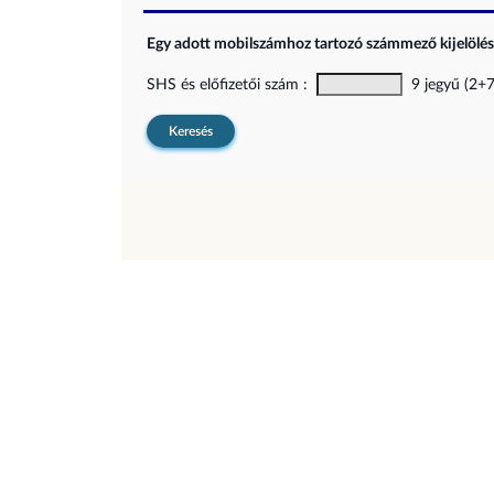
Egy adott mobilszámhoz tartozó számmező kijelölési
SHS és előfizetői szám :
9 jegyű (2+7)
Keresés