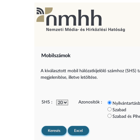
Mobilszámok
A kiválasztott mobil hálózatkijelölő számhoz (SHS) t
megjelenítése, illetve letöltése.
SHS :
Azonosítók :
Nyilvántartásb
Szabad
Szabad és Pih
Keresés
Excel