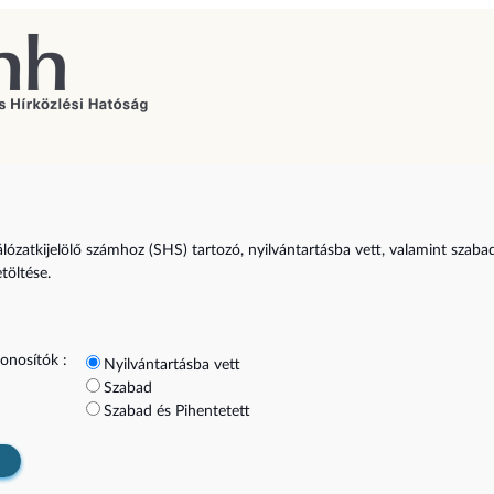
álózatkijelölő számhoz (SHS) tartozó, nyilvántartásba vett, valamint szaba
etöltése.
onosítók :
Nyilvántartásba vett
Szabad
Szabad és Pihentetett