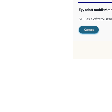
Egy adott mobilszámho
SHS és előfizetői sz
Keresés