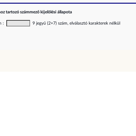
z tartozó számmező kijelölési állapota
ám :
9 jegyű (2+7) szám, elválasztó karakterek nélkül