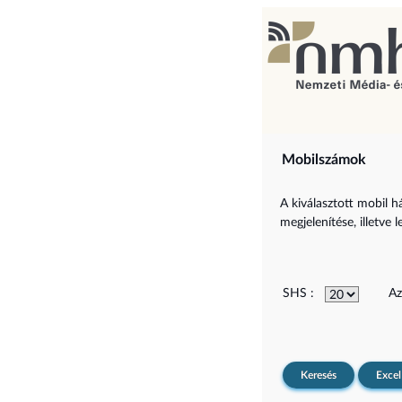
Mobilszámok
A kiválasztott mobil h
megjelenítése, illetve l
SHS :
Az
Keresés
Excel