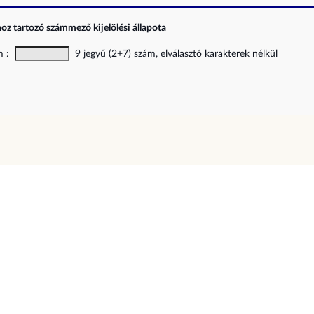
z tartozó számmező kijelölési állapota
ám :
9 jegyű (2+7) szám, elválasztó karakterek nélkül