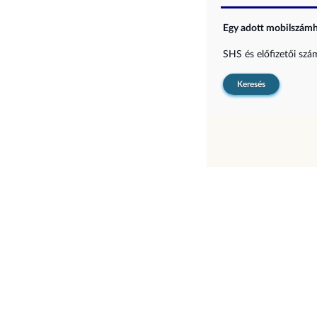
Egy adott mobilszámho
SHS és előfizetői sz
Keresés