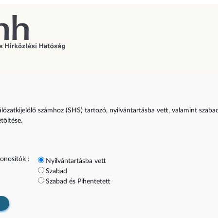
álózatkijelölő számhoz (SHS) tartozó, nyilvántartásba vett, valamint szaba
etöltése.
onosítók :
Nyilvántartásba vett
Szabad
Szabad és Pihentetett