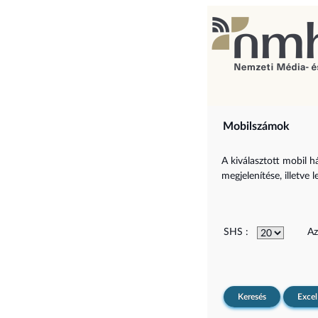
Mobilszámok
A kiválasztott mobil h
megjelenítése, illetve l
SHS :
Az
Keresés
Excel