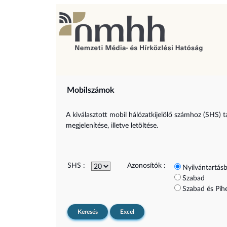
Mobilszámok
A kiválasztott mobil hálózatkijelölő számhoz (SHS) t
megjelenítése, illetve letöltése.
SHS :
Azonosítók :
Nyilvántartásb
Szabad
Szabad és Pih
Keresés
Excel