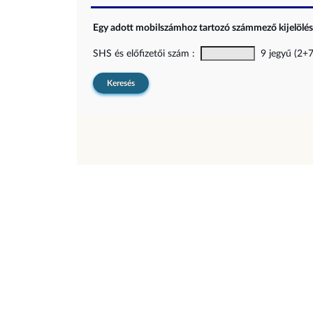
Egy adott mobilszámhoz tartozó számmező kijelölési
SHS és előfizetői szám :
9 jegyű (2+7)
Keresés