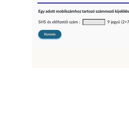
Egy adott mobilszámhoz tartozó számmező kijelölési
SHS és előfizetői szám :
9 jegyű (2+7)
Keresés