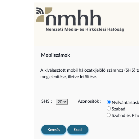
Mobilszámok
A kiválasztott mobil hálózatkijelölő számhoz (SHS) t
megjelenítése, illetve letöltése.
SHS :
Azonosítók :
Nyilvántartásb
Szabad
Szabad és Pih
Keresés
Excel