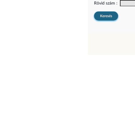
Rövid szám :
Keresés