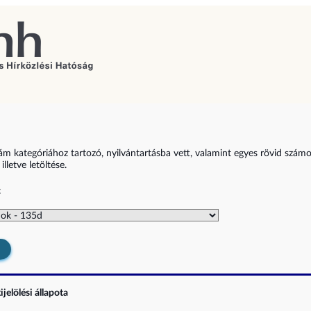
zám kategóriához tartozó, nyilvántartásba vett, valamint egyes rövid szám
lletve letöltése.
:
jelölési állapota