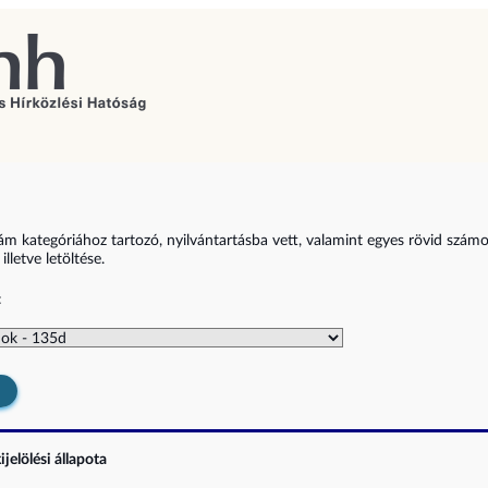
zám kategóriához tartozó, nyilvántartásba vett, valamint egyes rövid szám
lletve letöltése.
:
jelölési állapota