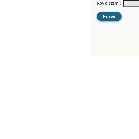
Rövid szám :
Keresés