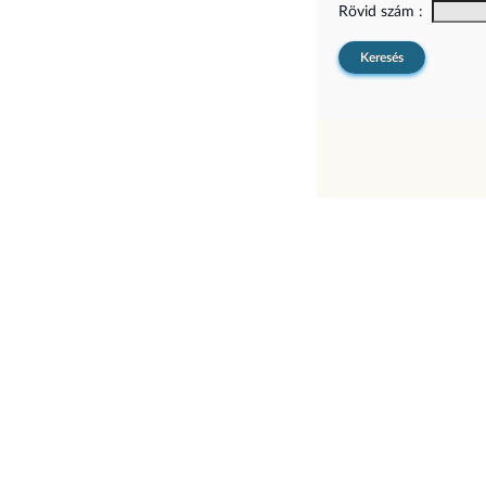
Rövid szám :
Keresés