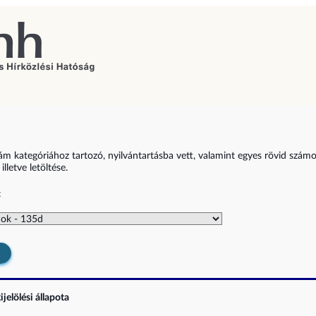
zám kategóriához tartozó, nyilvántartásba vett, valamint egyes rövid szám
lletve letöltése.
:
jelölési állapota